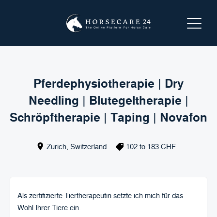
LOGIN
REGISTER
Pferdephysiotherapie | Dry
Needling | Blutegeltherapie |
ABOUT HORSECARE24
Schröpftherapie | Taping | Novafon
SEARCH FOR A SERVICE
Zurich
,
Switzerland
102 to 183 CHF
OFFER A SERVICE
CONTACT US
Als zertifizierte Tiertherapeutin setzte ich mich für das
Wohl Ihrer Tiere ein.