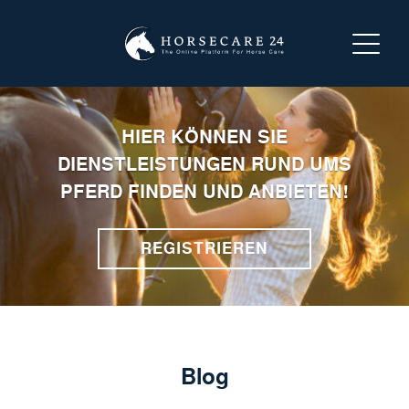
LOGIN
HIER KÖNNEN SIE
REGISTRIEREN
DIENSTLEISTUNGEN RUND UMS
PFERD FINDEN UND ANBIETEN!
ÜBER HORSECARE24
REGISTRIEREN
NACH EINER DIENSTLEISTUNG SUCHEN
EINE DIENSTLEISTUNG ANBIETEN
KONTAKTIEREN SIE UNS
Blog