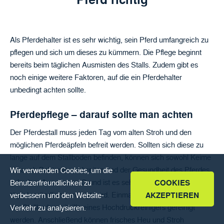
FAQ
DEUTSCH
Als Pferdehalter ist es sehr wichtig, sein Pferd umfangreich zu
pflegen und sich um dieses zu kümmern. Die Pflege beginnt
bereits beim täglichen Ausmisten des Stalls. Zudem gibt es
noch einige weitere Faktoren, auf die ein Pferdehalter
unbedingt achten sollte.
Pferdepflege – darauf sollte man achten
Der Pferdestall muss jeden Tag vom alten Stroh und den
möglichen Pferdeäpfeln befreit werden. Sollten sich diese zu
lange auf dem Stallboden befinden, können sich sowohl Keime
als auch Bakterien verbreiten und der Gesundheit des Pferdes
Wir verwenden Cookies, um die
schaden. Aus diesem Grund ist es sehr wichtig, dass der Stall
Benutzerfreundlichkeit zu
COOKIES
täglich gründlich gereinigt wird. Einmal pro Woche sollte zudem
verbessern und den Website-
AKZEPTIEREN
der Stallboden mithilfe eines Hochdruckreinigers gereinigt
Verkehr zu analysieren.
werden. Anschließend können frisches Heu und Stroh